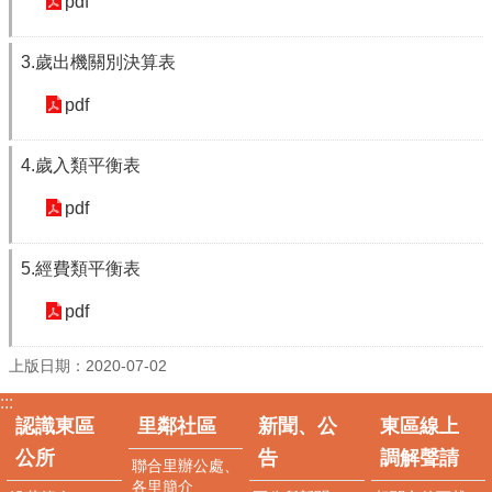
pdf
新
聞、
公
3.歲出機關別決算表
告
pdf
便
民
服
4.歲入類平衡表
務
pdf
東
區
5.經費類平衡表
線
上
pdf
調
解
聲
上版日期：2020-07-02
請
:::
認識東區
里鄰社區
新聞、公
東區線上
防
災
公所
告
調解聲請
聯合里辦公處、
專
各里簡介