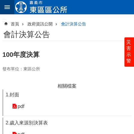
:::
跳到主要內容區塊
:::
進
階
首頁
政府資訊公開
會計決算公告
搜
尋
會計決算公告
災
害
100年度決算
示
警
認
發布單位：東區公所
識
東
區
相關檔案
公
所
1.封面
里
pdf
鄰
社
2.歲入來源別決算表
區