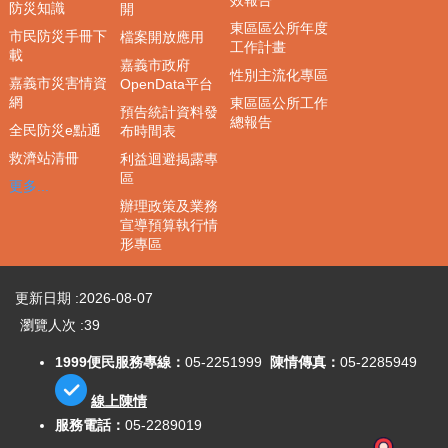
效報告
人
防災知識
開
事
東區區公所年度
市民防災手冊下
檔案開放應用
業
工作計畫
載
嘉義市政府
務
性別主流化專區
嘉義市災害情資
OpenData平台
專
網
東區區公所工作
區
預告統計資料發
總報告
全民防災e點通
布時間表
網
救濟站清冊
利益迴避揭露專
網
區
更多...
相
辦理政策及業務
連
宣導預算執行情
形專區
常
見
問
更新日期
2026-08-07
答
瀏覽人次
39
集
FAQ
1999便民服務專線：
05-2251999
陳情傳真：
05-2285949
回
線上陳情
首
服務電話：
05-2289019
頁