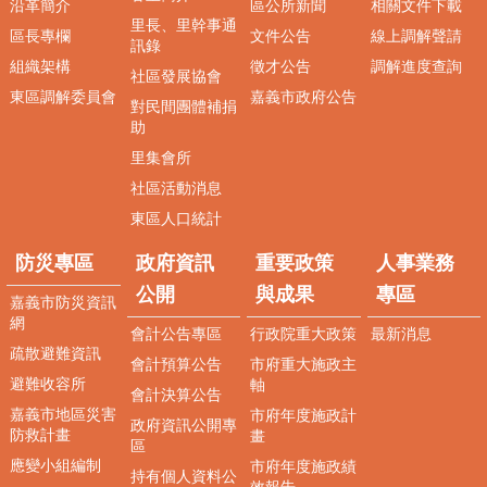
沿革簡介
區公所新聞
相關文件下載
區
里長、里幹事通
區長專欄
文件公告
線上調解聲請
訊錄
聯
組織架構
徵才公告
調解進度查詢
絡
社區發展協會
我
東區調解委員會
嘉義市政府公告
對民間團體補捐
們
助
里集會所
政
府
社區活動消息
資
東區人口統計
訊
公
防災專區
政府資訊
重要政策
人事業務
開
公開
與成果
專區
嘉義市防災資訊
重
網
會計公告專區
行政院重大政策
最新消息
要
疏散避難資訊
政
會計預算公告
市府重大施政主
策
避難收容所
軸
會計決算公告
與
嘉義市地區災害
市府年度施政計
政府資訊公開專
成
防救計畫
畫
區
果
應變小組編制
市府年度施政績
持有個人資料公