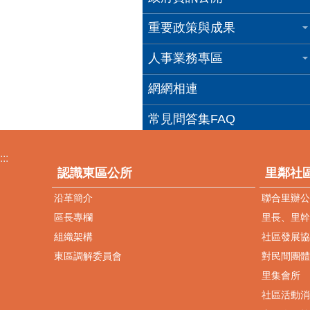
重要政策與成果
人事業務專區
網網相連
常見問答集FAQ
:::
認識東區公所
里鄰社
沿革簡介
聯合里辦公
區長專欄
里長、里幹
組織架構
社區發展協
東區調解委員會
對民間團體
里集會所
社區活動消