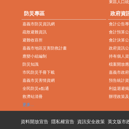
東區人口統
防災專區
政府資
嘉義市防災資訊網
會計公告專
疏散避難資訊
會計預算公
避難收容所
會計決算公
嘉義市地區災害防救計畫
政府資訊公
應變小組編制
持有個人資
防災知識
檔案開放應
市民防災手冊下載
嘉義市政府O
嘉義市災害情資網
預告統計資
全民防災e點通
利益迴避揭
救濟站清冊
辦理政策及
更多...
資料開放宣告
隱私權宣告
資訊安全政策
英文版市