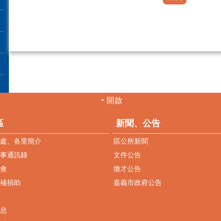
開啟
區
新聞、公告
處、各里簡介
區公所新聞
事通訊錄
文件公告
會
徵才公告
補捐助
嘉義市政府公告
息