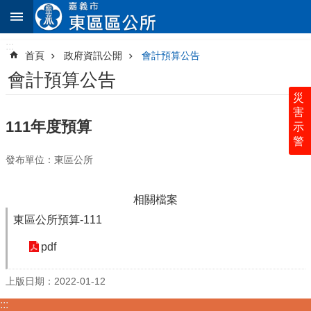
:::
跳到主要內容區塊
:::
進
階
首頁
政府資訊公開
會計預算公告
搜
尋
會計預算公告
災
害
111年度預算
示
警
認
發布單位：東區公所
識
東
區
相關檔案
公
所
東區公所預算-111
里
pdf
鄰
社
上版日期：2022-01-12
區
:::