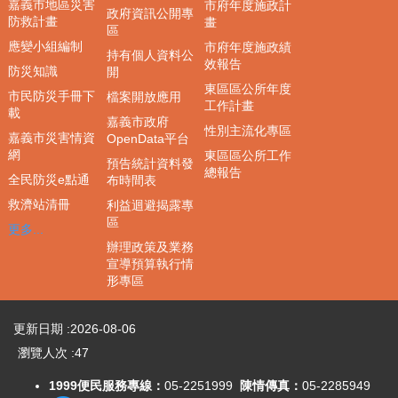
嘉義市地區災害
市府年度施政計
區
政府資訊公開專
防救計畫
畫
區
聯
應變小組編制
市府年度施政績
持有個人資料公
絡
效報告
防災知識
開
我
東區區公所年度
們
市民防災手冊下
檔案開放應用
工作計畫
載
嘉義市政府
政
性別主流化專區
嘉義市災害情資
OpenData平台
府
網
東區區公所工作
預告統計資料發
資
總報告
全民防災e點通
布時間表
訊
公
救濟站清冊
利益迴避揭露專
區
開
更多...
辦理政策及業務
重
宣導預算執行情
要
形專區
政
策
更新日期
2026-08-06
與
成
瀏覽人次
47
果
1999便民服務專線：
05-2251999
陳情傳真：
05-2285949