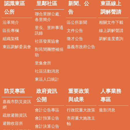
新
認識東區
里鄰社區
新聞、公
東區線上
聞、
公所
告
調解聲請
公
聯合里辦公處、
各里簡介
告
沿革簡介
區公所新聞
相關文件下載
里長、里幹事通
區長專欄
文件公告
線上調解聲請
便
訊錄
民
組織架構
徵才公告
調解進度查詢
社區發展協會
服
東區調解委員會
嘉義市政府公告
務
對民間團體補捐
助
東
里集會所
區
社區活動消息
線
上
東區人口統計
調
解
防災專區
政府資訊
重要政策
人事業務
聲
公開
與成果
專區
嘉義市防災資訊
請
網
會計公告專區
行政院重大政策
最新消息
防
疏散避難資訊
會計預算公告
市府重大施政主
災
避難收容所
軸
專
會計決算公告