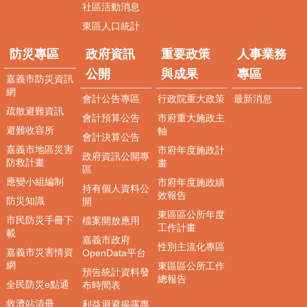
新
社區活動消息
聞、
東區人口統計
公
告
防災專區
政府資訊
重要政策
人事業務
便
公開
與成果
專區
嘉義市防災資訊
民
網
會計公告專區
行政院重大政策
最新消息
服
疏散避難資訊
務
會計預算公告
市府重大施政主
避難收容所
軸
會計決算公告
東
嘉義市地區災害
市府年度施政計
區
政府資訊公開專
防救計畫
畫
區
線
應變小組編制
市府年度施政績
上
持有個人資料公
效報告
調
防災知識
開
解
東區區公所年度
市民防災手冊下
檔案開放應用
工作計畫
聲
載
嘉義市政府
請
性別主流化專區
嘉義市災害情資
OpenData平台
網
東區區公所工作
防
預告統計資料發
總報告
災
全民防災e點通
布時間表
專
救濟站清冊
利益迴避揭露專