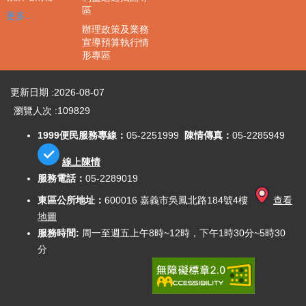
區
區
更多...
辦理政策及業務
聯
宣導預算執行情
絡
形專區
我
們
更新日期
2026-08-07
政
瀏覽人次
109829
府
資
1999便民服務專線：
05-2251999
陳情傳真：
05-2285949
訊
公
線上陳情
開
服務電話：
05-2289019
重
東區公所地址：
600016 嘉義市吳鳳北路184號4樓
查看
要
地圖
政
服務時間:
周一至週五上午8時~12時，下午1時30分~5時30
策
分
與
成
果